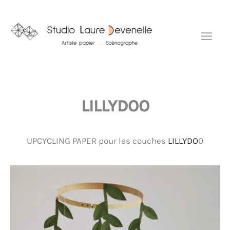
Aller
Mai
au
Men
contenu
LILLYDOO
UPCYCLING PAPER pour les couches
LILLYDO
0