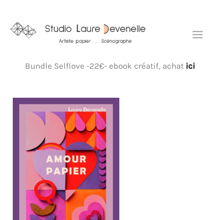
Aller
Mai
au
Men
contenu
Bundle Selflove -22€- ebook créatif, achat
ici