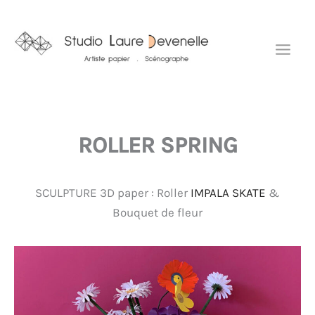
Aller
Mai
au
Men
contenu
ROLLER SPRING
SCULPTURE 3D paper : Roller
IMPALA SKATE
&
Bouquet de fleur