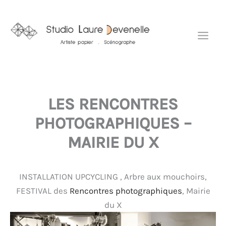
Aller
Mai
au
Men
contenu
LES RENCONTRES
PHOTOGRAPHIQUES –
MAIRIE DU X
INSTALLATION UPCYCLING , Arbre aux mouchoirs,
FESTIVAL des
Rencontres photographiques
, Mairie
du X